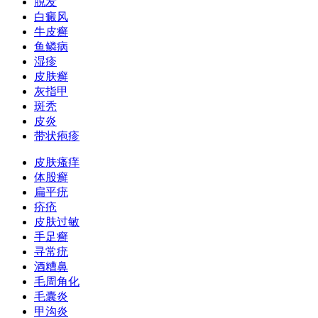
脱发
白癜风
牛皮癣
鱼鳞病
湿疹
皮肤癣
灰指甲
斑秃
皮炎
带状疱疹
皮肤瘙痒
体股癣
扁平疣
疥疮
皮肤过敏
手足癣
寻常疣
酒糟鼻
毛周角化
毛囊炎
甲沟炎