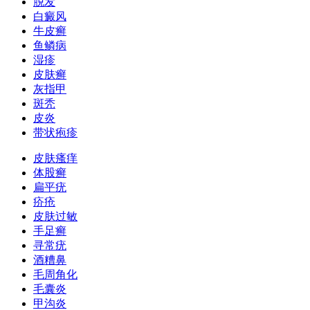
脱发
白癜风
牛皮癣
鱼鳞病
湿疹
皮肤癣
灰指甲
斑秃
皮炎
带状疱疹
皮肤瘙痒
体股癣
扁平疣
疥疮
皮肤过敏
手足癣
寻常疣
酒糟鼻
毛周角化
毛囊炎
甲沟炎