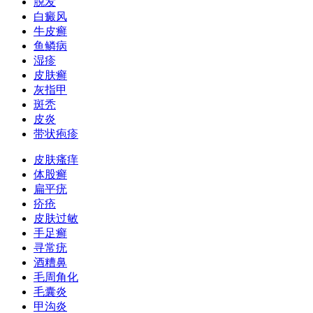
脱发
白癜风
牛皮癣
鱼鳞病
湿疹
皮肤癣
灰指甲
斑秃
皮炎
带状疱疹
皮肤瘙痒
体股癣
扁平疣
疥疮
皮肤过敏
手足癣
寻常疣
酒糟鼻
毛周角化
毛囊炎
甲沟炎