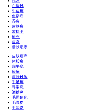
脱发
白癜风
牛皮癣
鱼鳞病
湿疹
皮肤癣
灰指甲
斑秃
皮炎
带状疱疹
皮肤瘙痒
体股癣
扁平疣
疥疮
皮肤过敏
手足癣
寻常疣
酒糟鼻
毛周角化
毛囊炎
甲沟炎