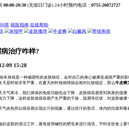
间
08:00-20:30
(无假日门诊) 24小时预约电话：
0755-26072727
问答
就医指南
在线帮助
疣
灰指甲
皮肤瘙痒
牛皮癣
白癜风
带状疱疹
病治疗咋样?
9 15:28
病本身就是一种顽固性的皮肤病症，会对自己的身心健康造成很严重的影
冬天是时候非常严重，在夏天的时候病情就会相对比较稳定，那么
牛皮癣
天气寒冷，我们身体的免疫功能也会下降，皮肤很容易受到风寒的侵袭，
能力下降，这样皮肤就很容易产生严重的干燥，脱屑等症状，对皮肤健康
气炎热所以很容易出现出汗的现象，通过排汗的形式，体内的垃圾和毒素
好皮肤的清洁工作，避免使用碱性的肥皂来进行清洗，平时在饮食上要引