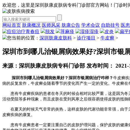
欢迎您，这里是深圳肤康皮肤病专科门诊部官方网站！
门诊时
网站首页
肤康概况
医师风采
肤康公告
学术会议
自助挂号
医患
青春痘
脱发
荨麻疹
湿疹
皮炎
扁平
您当前的位置：
深圳肤康皮肤科
>
诊疗项目
>
牛皮癣
>
深圳市到哪儿治银屑病效果好?深圳市银屑
来源：深圳肤康皮肤病专科门诊部 发布时间： 2021-12-0
深圳市到哪儿治银屑病效果好？深圳市银屑病治疗咋样？
牛皮癣疾
病的反复发作，牛皮癣会随着季节的变化而产生一定的变化。牛皮癣在
患有牛皮癣疾病的患者在冬天的时候会相对比较严重，这是因为冬天
活动受阻等多种现象，而且皮肤在受到风寒之后很容易使得皮肤的抵御
在夏天的时候天气非常的炎热，这样皮肤的代谢功能非常强，由于天
皮癣疾病的康复。
患有牛皮癣患者一定要注重自己的皮肤护理问题，保护皮肤的健康做